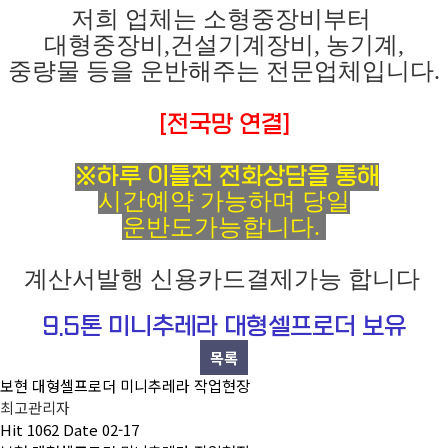
저희 업체는 소형중장비부터
대형중장비,건설기계장비, 농기계,
중량물 등을 운반해주는 전문업체입니다.
[전국망 연결]
※하루 이틀전 전화상담을 통해
시간예약 가능하며 당일
운반도가능합니다.
계산서발행 신용카드결제가능 합니다
9.5톤 미니추레라 대형셀프로더 보유
목록
보현 대형셀프로더 미니추레라 작업현장
최고관리자
Hit
1062
Date
02-17