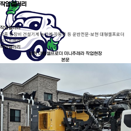
작업갤러리
작업갤러리
각종 중장비 건설기계 농기계 자동차 등 운반전문-보현 대형셀프로더
미니추레라
작업갤러리
보현 대형셀프로더 미니추레라 작업현장
본문